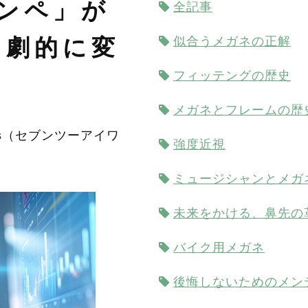
ンペ」が
全記事
を劇的に変
似合うメガネの正解
フィッテングの歴史
メガネとフレームの歴
ks（セブンツーアイワ
強度近視
ミュージシャンとメガ
未来をかける、鼻先の
バイク用メガネ
後悔しないためのメン