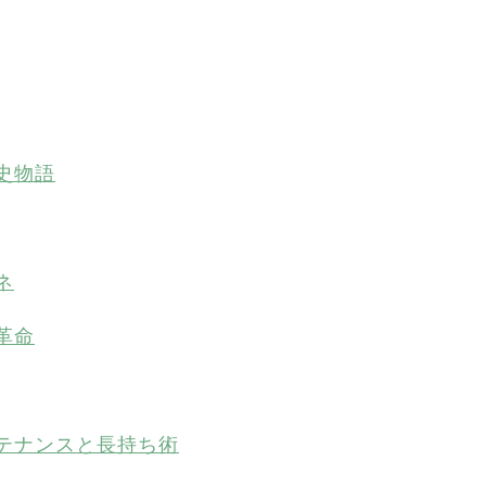
史物語
ネ
革命
テナンスと長持ち術