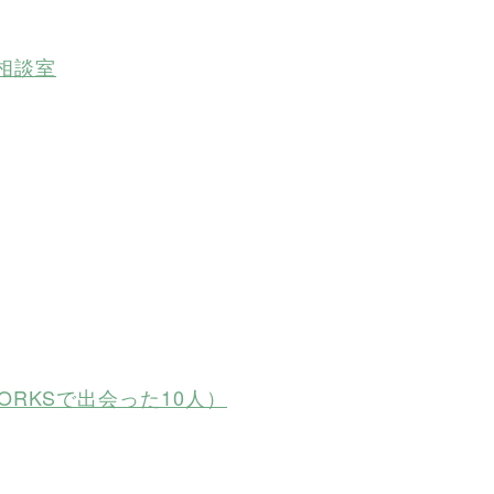
相談室
ORKSで出会った10人）