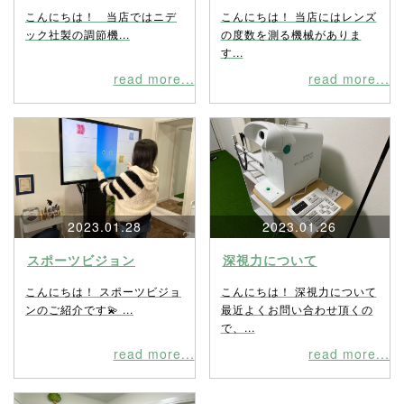
こんにちは！ 当店ではニデ
こんにちは！ 当店にはレンズ
ック社製の調節機...
の度数を測る機械がありま
す...
read more...
read more...
2023.01.28
2023.01.26
スポーツビジョン
深視力について
こんにちは！ スポーツビジョ
こんにちは！ 深視力について
ンのご紹介です💫 ...
最近よくお問い合わせ頂くの
で、...
read more...
read more...